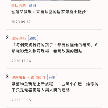
責任消費
案例
省錢又減碳，來自法國的居家節能小撇步！
2023.09.12
2
優質教育
趨勢
「每個天資獨特的孩子，都有位懂他的老師」6
部電影走入教育現場，看見改變的起點
2020.11.16
3
健康福祉
循環經濟
案例
讓舊物重新踏上新旅程——古風小白屋，維修的
不只是電器更是人與人間的連結
2023.03.15