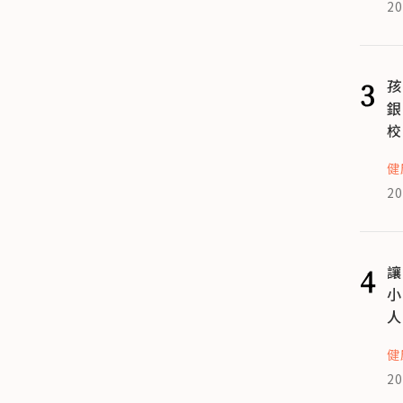
20
3
孩
銀
校
健
20
4
讓
小
人
健
20