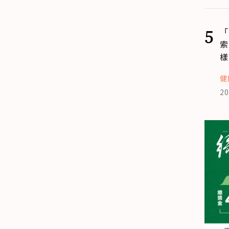
5
「
索
樣
健
20