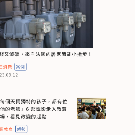
錢又減碳，來自法國的居家節能小撇步！
任消費
案例
23.09.12
每個天資獨特的孩子，都有位
他的老師」6 部電影走入教育
場，看見改變的起點
質教育
趨勢