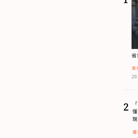
省
責
20
2
「
懂
現
優