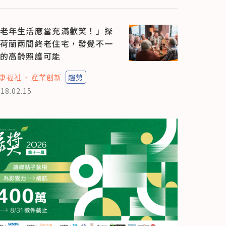
老年生活應當充滿歡笑！」探
荷蘭兩間終老住宅，發覺不一
的高齡照護可能
康福祉
產業創新
趨勢
18.02.15