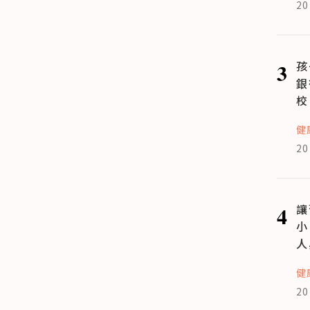
20
3
孩
銀
校
健
20
4
讓
小
人
健
20