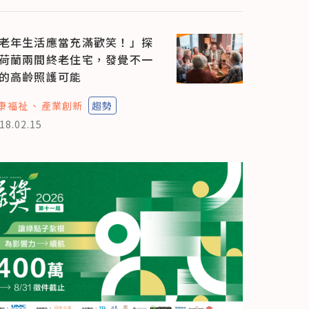
老年生活應當充滿歡笑！」探
荷蘭兩間終老住宅，發覺不一
的高齡照護可能
康福祉
產業創新
趨勢
18.02.15