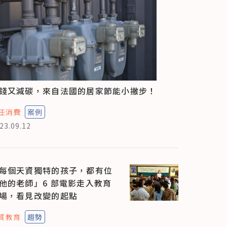
錢又減碳，來自法國的居家節能小撇步！
任消費
案例
23.09.12
每個天資獨特的孩子，都有位
他的老師」6 部電影走入教育
場，看見改變的起點
質教育
趨勢