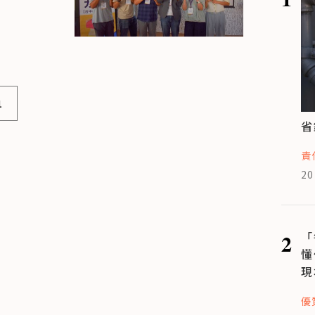
1
省
責
20
2
「
懂
現
優