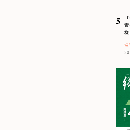
5
「
索
樣
健
20