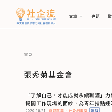
文章
專題
首頁
張秀菊基金會
「了解自己，才能成就永續職涯」力
揭開工作現場的面紗，為青年指點迷
2020.10.21
尊嚴就業
社會創業家
趨勢