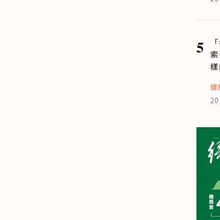
5
「
索
樣
健
20