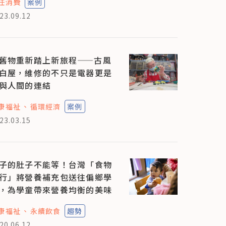
任消費
案例
23.09.12
舊物重新踏上新旅程——古風
白屋，維修的不只是電器更是
與人間的連結
康福祉
循環經濟
案例
23.03.15
子的肚子不能等！台灣「食物
行」將營養補充包送往偏鄉學
，為學童帶來營養均衡的美味
康福祉
永續飲食
趨勢
20.06.12