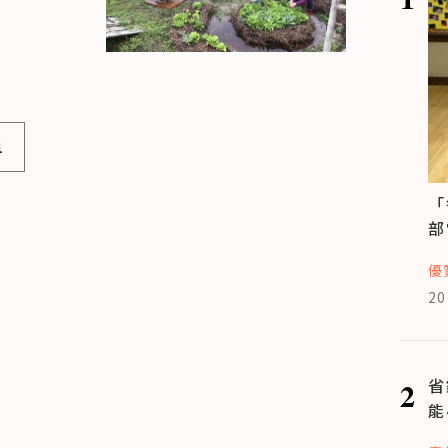
1
「
部
優
20
2
省
能