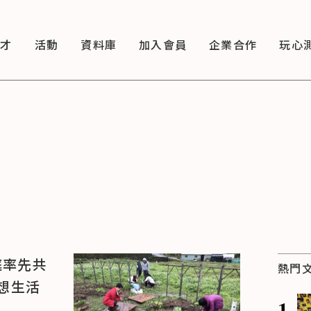
徵才
活動
資料庫
加入會員
企業合作
玩心
庭率先共
熱門
想生活
1