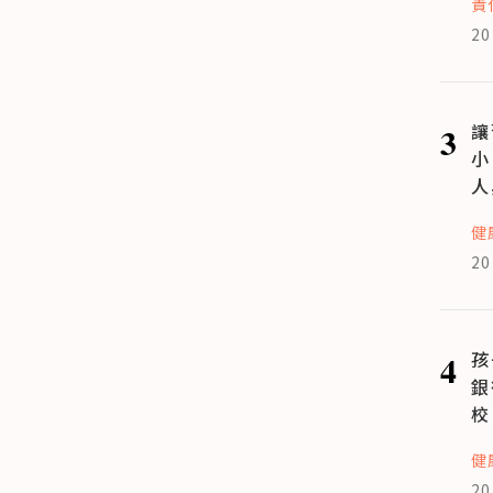
責
20
3
讓
小
人
健
20
4
孩
銀
校
健
20