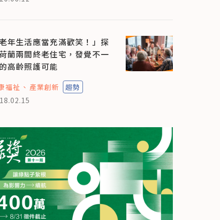
老年生活應當充滿歡笑！」探
荷蘭兩間終老住宅，發覺不一
的高齡照護可能
康福祉
產業創新
趨勢
18.02.15