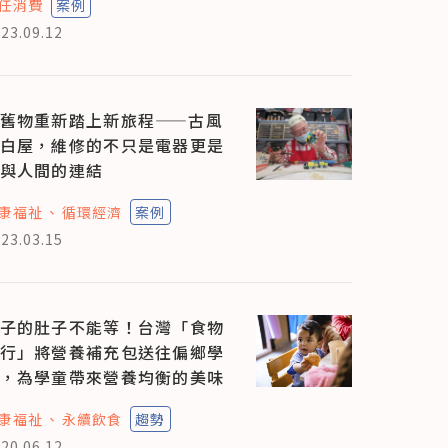
任消費
案例
23.09.12
舊物重新踏上新旅程——古風
白屋，維修的不只是電器更是
與人間的連結
康福祉
循環經濟
案例
23.03.15
子的肚子不能等！台灣「食物
行」將營養補充包送往偏鄉學
，為學童帶來營養均衡的美味
康福祉
永續飲食
趨勢
20.06.12