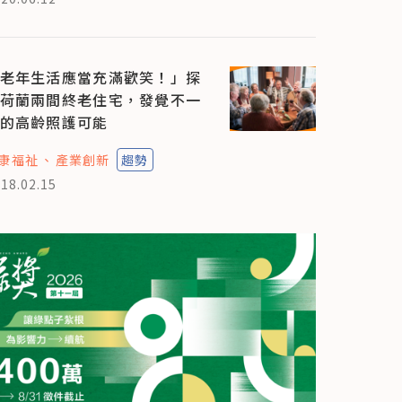
老年生活應當充滿歡笑！」探
荷蘭兩間終老住宅，發覺不一
的高齡照護可能
康福祉
產業創新
趨勢
18.02.15