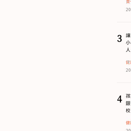
責
20
3
讓
小
人
健
20
4
孩
銀
校
健
20