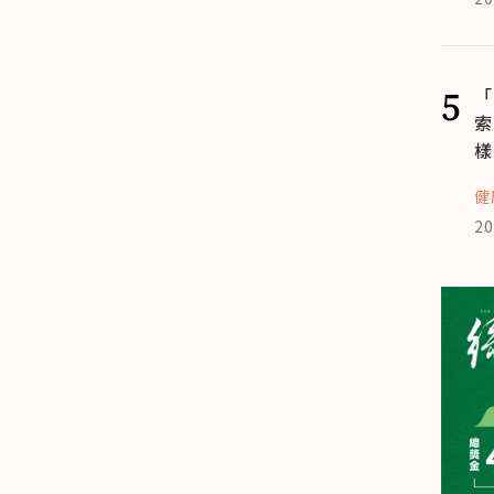
5
「
索
樣
健
20