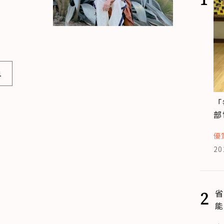
1
「
部
優
20
2
省
能