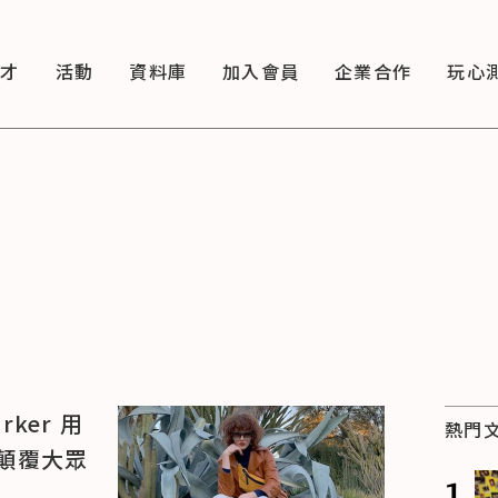
徵才
活動
資料庫
加入會員
企業合作
玩心
ker 用
熱門
顛覆大眾
1