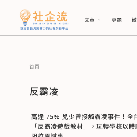
文章
專題
首頁
反霸凌
高達 75% 兒少曾接觸霸凌事件！全
「反霸凌遊戲教材」，玩轉學校以體
阻校園憾事