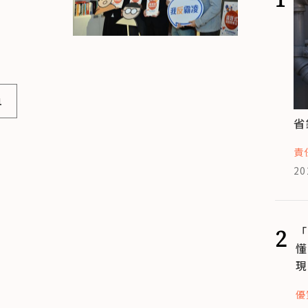
1
省
責
20
2
「
懂
現
優