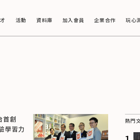
徵才
活動
資料庫
加入會員
企業合作
玩心
台首創
熱門
驗學習力
1