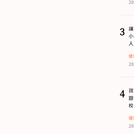
20
3
讓
小
人
健
20
4
孩
銀
校
健
20