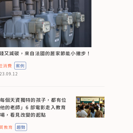
錢又減碳，來自法國的居家節能小撇步！
任消費
案例
23.09.12
每個天資獨特的孩子，都有位
他的老師」6 部電影走入教育
場，看見改變的起點
質教育
趨勢