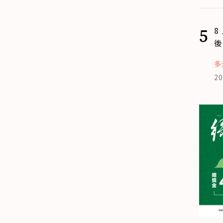
5
8
後
多
20