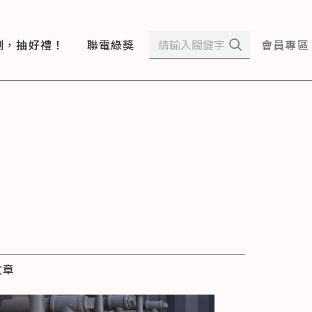
測，抽好禮！
聯電綠獎
會員專區
文章