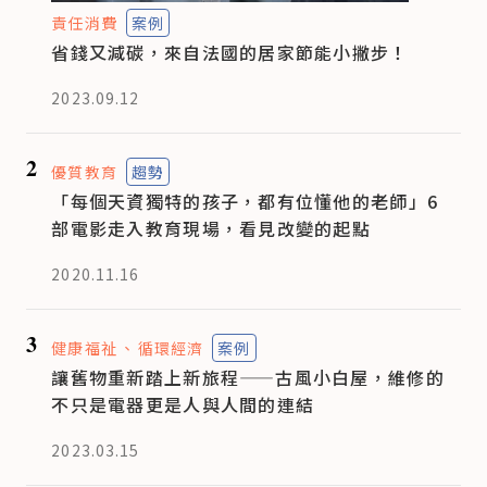
責任消費
案例
省錢又減碳，來自法國的居家節能小撇步！
2023.09.12
2
優質教育
趨勢
「每個天資獨特的孩子，都有位懂他的老師」6
部電影走入教育現場，看見改變的起點
2020.11.16
3
健康福祉
循環經濟
案例
讓舊物重新踏上新旅程——古風小白屋，維修的
不只是電器更是人與人間的連結
2023.03.15