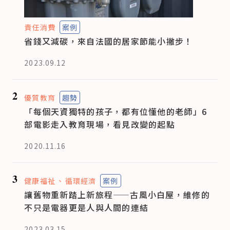
責任消費
案例
省錢又減碳，來自法國的居家節能小撇步！
2023.09.12
2
優質教育
趨勢
「每個天資獨特的孩子，都有位懂他的老師」6
部電影走入教育現場，看見改變的起點
2020.11.16
3
健康福祉
循環經濟
案例
讓舊物重新踏上新旅程——古風小白屋，維修的
不只是電器更是人與人間的連結
2023.03.15