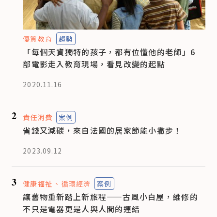
優質教育
趨勢
「每個天資獨特的孩子，都有位懂他的老師」6
部電影走入教育現場，看見改變的起點
2020.11.16
2
責任消費
案例
省錢又減碳，來自法國的居家節能小撇步！
2023.09.12
3
健康福祉
循環經濟
案例
讓舊物重新踏上新旅程——古風小白屋，維修的
不只是電器更是人與人間的連結