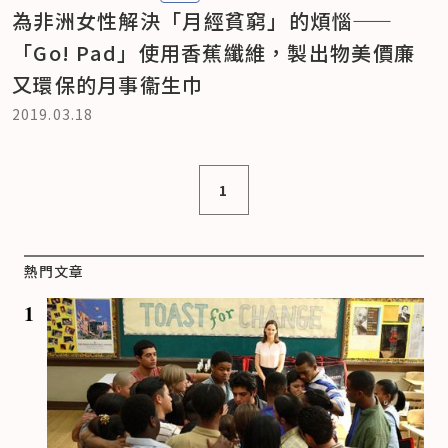
為非洲女性解決「月經貧窮」的煩惱——
「Go! Pad」使用香蕉纖維，製出物美價廉
又環保的月事衞生巾
2019.03.18
1
熱門文章
1