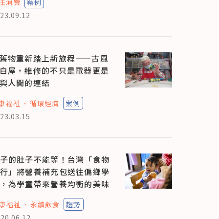
任消費
案例
23.09.12
舊物重新踏上新旅程——古風
白屋，維修的不只是電器更是
與人間的連結
康福祉
循環經濟
案例
23.03.15
子的肚子不能等！台灣「食物
行」將營養補充包送往偏鄉學
，為學童帶來營養均衡的美味
康福祉
永續飲食
趨勢
20.06.12