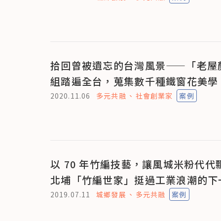
拾回曾被遺忘的台灣風景——「老屋
組踏遍全台，蒐集數千種鐵窗花美學
2020.11.06
多元共融
社會創業家
案例
以 70 年竹編技藝，讓風城米粉代代
北埔「竹編世家」挺過工業浪潮的下
2019.07.11
城鄉發展
多元共融
案例