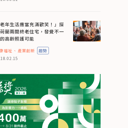
老年生活應當充滿歡笑！」探
荷蘭兩間終老住宅，發覺不一
的高齡照護可能
康福祉
產業創新
趨勢
18.02.15