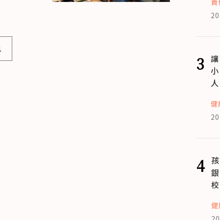
責
20
1
3
讓
小
人
健
20
4
孩
銀
校
健
20