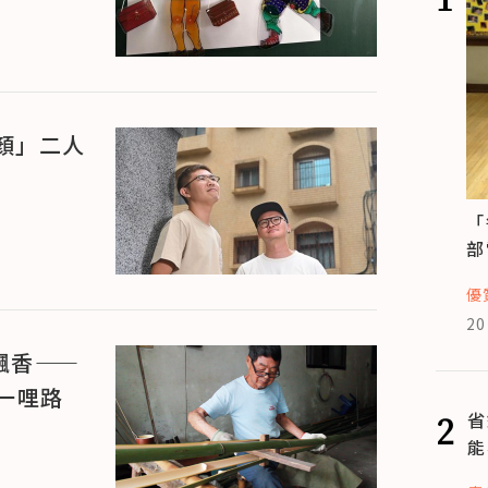
顏」二人
「
部
優
20
飄香——
一哩路
2
省
能