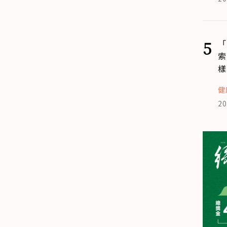
5
「
索
樣
健
20