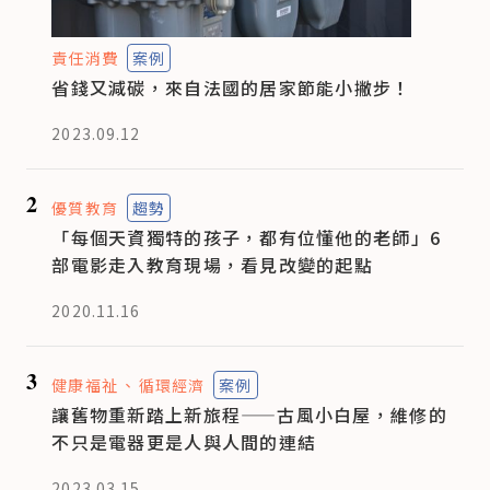
責任消費
案例
省錢又減碳，來自法國的居家節能小撇步！
2023.09.12
2
優質教育
趨勢
「每個天資獨特的孩子，都有位懂他的老師」6
部電影走入教育現場，看見改變的起點
2020.11.16
3
健康福祉
循環經濟
案例
讓舊物重新踏上新旅程——古風小白屋，維修的
不只是電器更是人與人間的連結
2023.03.15