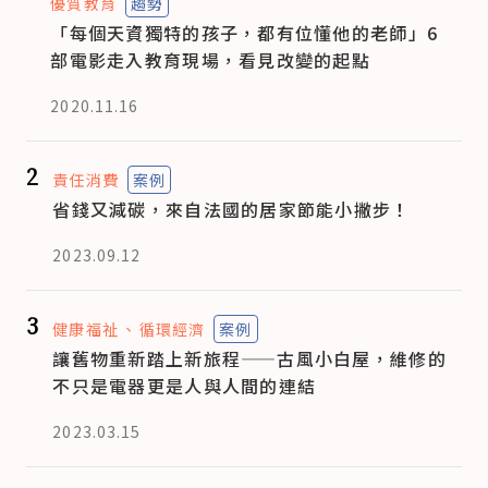
優質教育
趨勢
「每個天資獨特的孩子，都有位懂他的老師」6
部電影走入教育現場，看見改變的起點
2020.11.16
2
責任消費
案例
省錢又減碳，來自法國的居家節能小撇步！
2023.09.12
3
健康福祉
循環經濟
案例
讓舊物重新踏上新旅程——古風小白屋，維修的
不只是電器更是人與人間的連結
2023.03.15