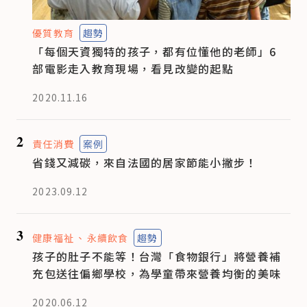
優質教育
趨勢
「每個天資獨特的孩子，都有位懂他的老師」6
部電影走入教育現場，看見改變的起點
2020.11.16
2
責任消費
案例
省錢又減碳，來自法國的居家節能小撇步！
2023.09.12
3
健康福祉
永續飲食
趨勢
孩子的肚子不能等！台灣「食物銀行」將營養補
充包送往偏鄉學校，為學童帶來營養均衡的美味
2020.06.12