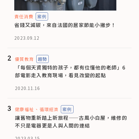
責任消費
案例
省錢又減碳，來自法國的居家節能小撇步！
2023.09.12
2
優質教育
趨勢
「每個天資獨特的孩子，都有位懂他的老師」6
部電影走入教育現場，看見改變的起點
2020.11.16
3
健康福祉
循環經濟
案例
讓舊物重新踏上新旅程——古風小白屋，維修的
不只是電器更是人與人間的連結
2023.03.15