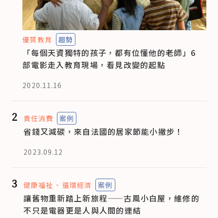
優質教育
趨勢
「每個天資獨特的孩子，都有位懂他的老師」6
部電影走入教育現場，看見改變的起點
2020.11.16
2
責任消費
案例
省錢又減碳，來自法國的居家節能小撇步！
2023.09.12
3
健康福祉
循環經濟
案例
讓舊物重新踏上新旅程——古風小白屋，維修的
不只是電器更是人與人間的連結