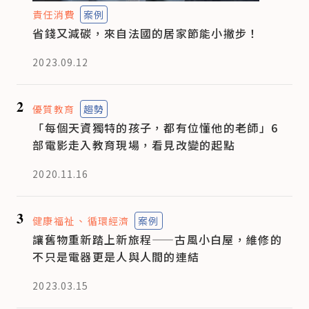
責任消費
案例
省錢又減碳，來自法國的居家節能小撇步！
2023.09.12
2
優質教育
趨勢
「每個天資獨特的孩子，都有位懂他的老師」6
部電影走入教育現場，看見改變的起點
2020.11.16
3
健康福祉
循環經濟
案例
讓舊物重新踏上新旅程——古風小白屋，維修的
不只是電器更是人與人間的連結
2023.03.15