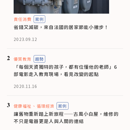
責任消費
案例
省錢又減碳，來自法國的居家節能小撇步！
2023.09.12
2
優質教育
趨勢
「每個天資獨特的孩子，都有位懂他的老師」6
部電影走入教育現場，看見改變的起點
2020.11.16
3
健康福祉
循環經濟
案例
讓舊物重新踏上新旅程——古風小白屋，維修的
不只是電器更是人與人間的連結