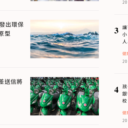
20
研發出環保
3
讓
原型
小
人
健
20
差送信將
4
孩
銀
校
健
20