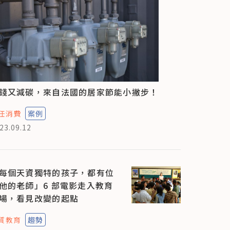
錢又減碳，來自法國的居家節能小撇步！
任消費
案例
23.09.12
每個天資獨特的孩子，都有位
他的老師」6 部電影走入教育
場，看見改變的起點
質教育
趨勢