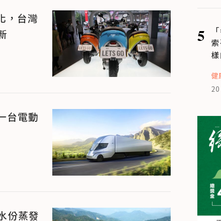
動化，台灣
5
「
新
索
樣
健
20
第一台電動
水份蒸發