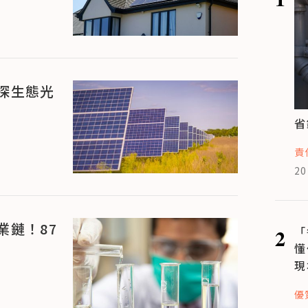
探生態光
省
責
20
業鏈！87
2
「
懂
現
優