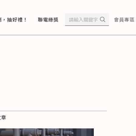
測，抽好禮！
聯電綠獎
會員專區
文章