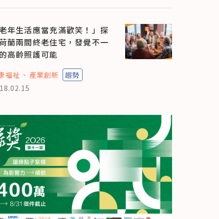
老年生活應當充滿歡笑！」探
荷蘭兩間終老住宅，發覺不一
的高齡照護可能
康福祉
產業創新
趨勢
18.02.15