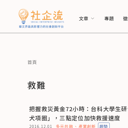
文章
專題
首頁
救難
把握救災黃金72小時：台科大學生
犬項圈」，三點定位加快救援速度
2016.12.01
多元共融
產業創新
趨勢