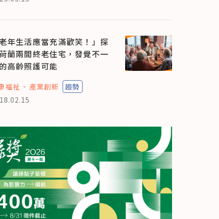
老年生活應當充滿歡笑！」探
荷蘭兩間終老住宅，發覺不一
的高齡照護可能
康福祉
產業創新
趨勢
18.02.15