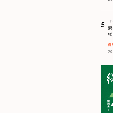
5
「
索
樣
健
20