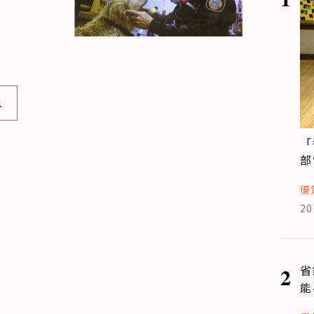
1
「
部
優
20
2
省
能