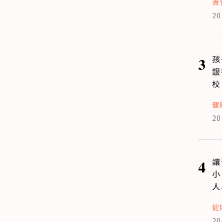
責
20
3
孩
銀
校
健
20
4
讓
小
人
健
20