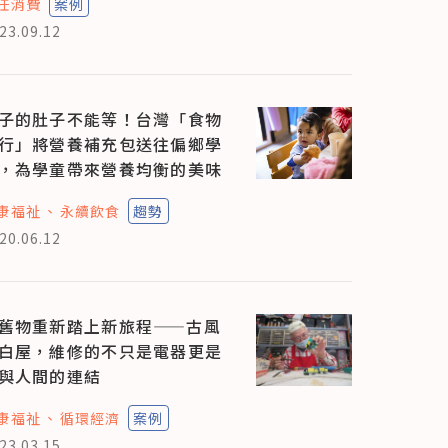
任消費
案例
23.09.12
子的肚子不能等！台灣「食物
行」將營養補充包送往偏鄉學
，為學童帶來營養均衡的美味
康福祉
永續飲食
趨勢
20.06.12
舊物重新踏上新旅程——古風
白屋，維修的不只是電器更是
與人間的連結
康福祉
循環經濟
案例
23.03.15