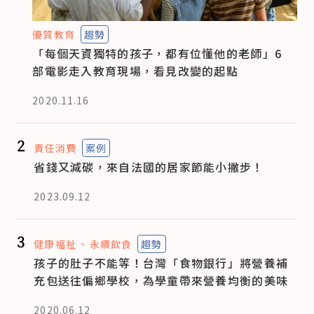
優質教育
趨勢
「每個天資獨特的孩子，都有位懂他的老師」6
部電影走入教育現場，看見改變的起點
2020.11.16
2
責任消費
案例
省錢又減碳，來自法國的居家節能小撇步！
2023.09.12
3
健康福祉
永續飲食
趨勢
孩子的肚子不能等！台灣「食物銀行」將營養補
充包送往偏鄉學校，為學童帶來營養均衡的美味
2020.06.12