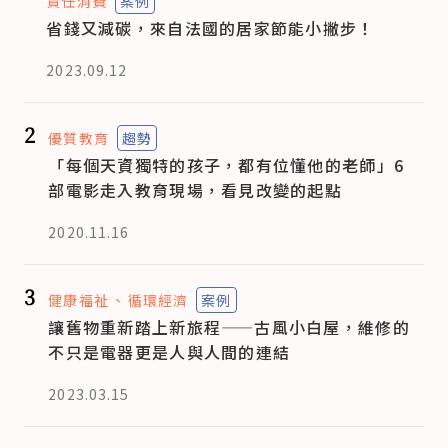
責任消費
案例
省錢又減碳，來自法國的居家節能小撇步！
2023.09.12
2
優質教育
趨勢
「每個天資獨特的孩子，都有位懂他的老師」6
部電影走入教育現場，看見改變的起點
2020.11.16
3
健康福祉
循環經濟
案例
讓舊物重新踏上新旅程——古風小白屋，維修的
不只是電器更是人與人間的連結
2023.03.15