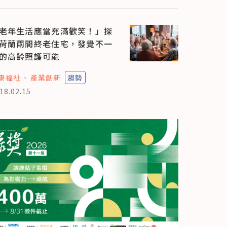
老年生活應當充滿歡笑！」探
荷蘭兩間終老住宅，發覺不一
的高齡照護可能
康福祉
產業創新
趨勢
18.02.15