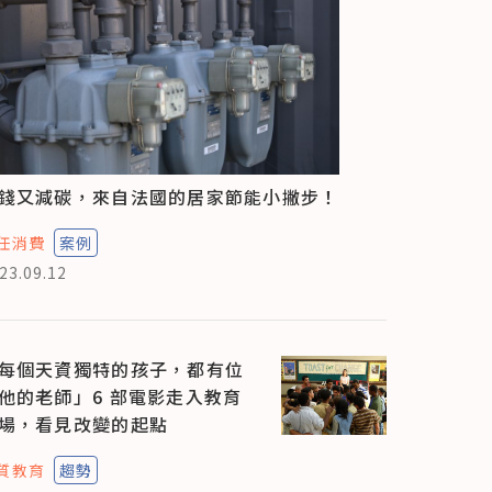
錢又減碳，來自法國的居家節能小撇步！
任消費
案例
23.09.12
每個天資獨特的孩子，都有位
他的老師」6 部電影走入教育
場，看見改變的起點
質教育
趨勢