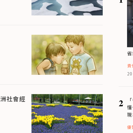
省
責
20
歐洲社會經
2
「
懂
現
優