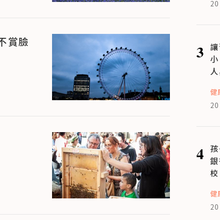
20
不賞臉
3
讓
小
人
健
20
4
孩
銀
校
健
20