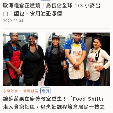
歐洲糧倉正燃燒！烏俄佔全球 1/3 小麥出
口，麵包、食用油恐漲價
2022.03.04
永續飲食
城鄉發展
案例
讓醜蔬果在廚藝教室重生！「Food Shift」
走入貧窮社區，以烹飪課程培育居民一技之