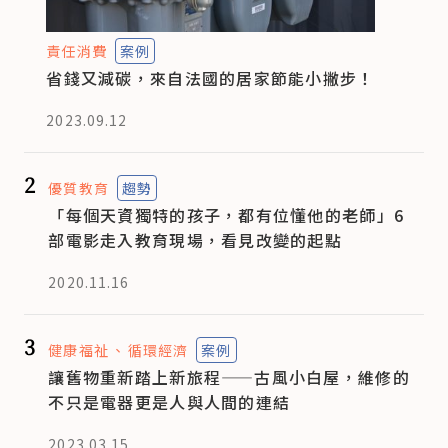
責任消費
案例
省錢又減碳，來自法國的居家節能小撇步！
2023.09.12
2
優質教育
趨勢
「每個天資獨特的孩子，都有位懂他的老師」6
部電影走入教育現場，看見改變的起點
2020.11.16
3
健康福祉
循環經濟
案例
讓舊物重新踏上新旅程——古風小白屋，維修的
不只是電器更是人與人間的連結
2023.03.15