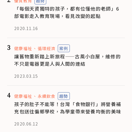
優質教育
趨勢
「每個天資獨特的孩子，都有位懂他的老師」6
部電影走入教育現場，看見改變的起點
2020.11.16
3
健康福祉
循環經濟
案例
讓舊物重新踏上新旅程——古風小白屋，維修的
不只是電器更是人與人間的連結
2023.03.15
4
健康福祉
永續飲食
趨勢
孩子的肚子不能等！台灣「食物銀行」將營養補
充包送往偏鄉學校，為學童帶來營養均衡的美味
2020.06.12