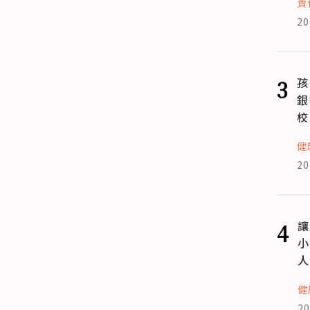
責
20
3
孩
銀
校
健
20
4
讓
小
人
健
20