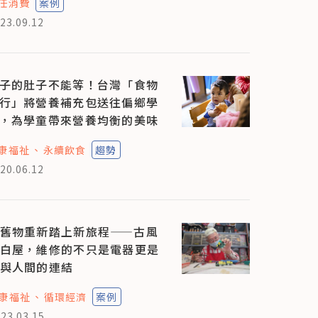
任消費
案例
23.09.12
子的肚子不能等！台灣「食物
行」將營養補充包送往偏鄉學
，為學童帶來營養均衡的美味
康福祉
永續飲食
趨勢
20.06.12
舊物重新踏上新旅程——古風
白屋，維修的不只是電器更是
與人間的連結
康福祉
循環經濟
案例
23.03.15