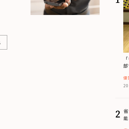
1
「
部
優
20
2
省
能