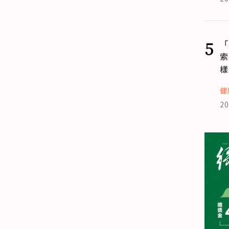
5
「
索
樣
健
20