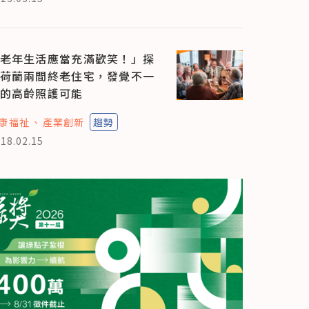
老年生活應當充滿歡笑！」探
荷蘭兩間終老住宅，發覺不一
的高齡照護可能
康福祉
產業創新
趨勢
18.02.15