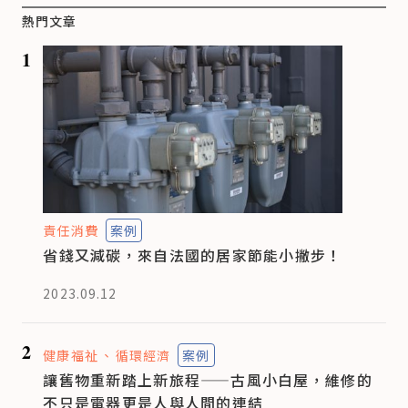
熱門文章
1
責任消費
案例
省錢又減碳，來自法國的居家節能小撇步！
2023.09.12
2
健康福祉
循環經濟
案例
讓舊物重新踏上新旅程——古風小白屋，維修的
不只是電器更是人與人間的連結