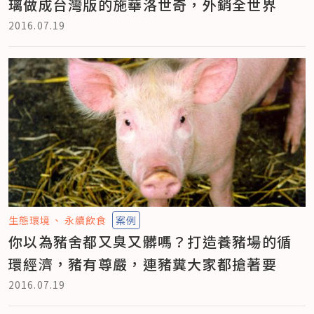
璃做成台灣版的施華洛世奇，外銷全世界
2016.07.19
生態環境
永續飲食
案例
你以為豬舍都又臭又髒嗎？打造養豬場的循
環經濟，豬有尊嚴，連豬糞大家都搶著要
2016.07.19