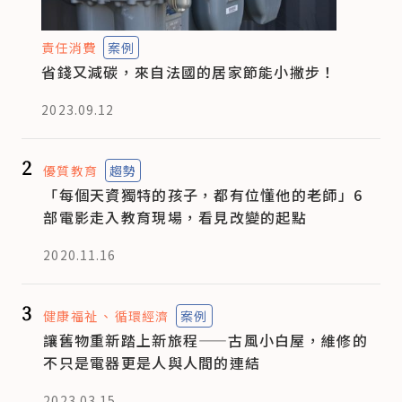
責任消費
案例
省錢又減碳，來自法國的居家節能小撇步！
2023.09.12
2
優質教育
趨勢
「每個天資獨特的孩子，都有位懂他的老師」6
部電影走入教育現場，看見改變的起點
2020.11.16
3
健康福祉
循環經濟
案例
讓舊物重新踏上新旅程——古風小白屋，維修的
不只是電器更是人與人間的連結
2023.03.15