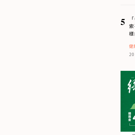
5
「
索
樣
健
20