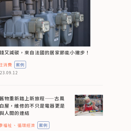
錢又減碳，來自法國的居家節能小撇步！
任消費
案例
23.09.12
舊物重新踏上新旅程——古風
白屋，維修的不只是電器更是
與人間的連結
康福祉
循環經濟
案例