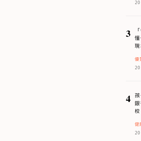
20
3
「
懂
現
優
20
4
孩
銀
校
健
20