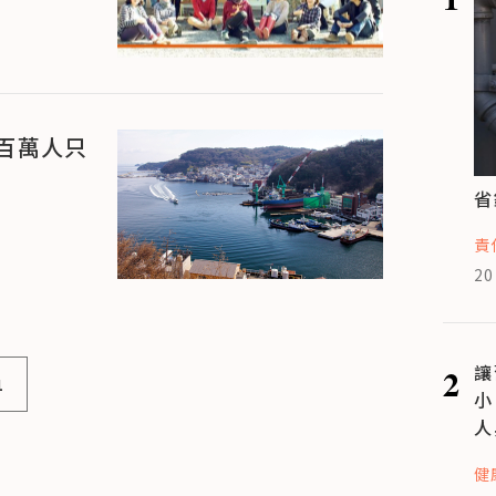
百萬人只
省
責
20
2
讓
1
小
人
健