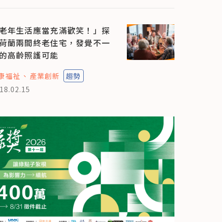
老年生活應當充滿歡笑！」探
荷蘭兩間終老住宅，發覺不一
的高齡照護可能
康福祉
產業創新
趨勢
18.02.15