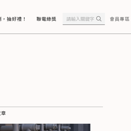
測，抽好禮！
聯電綠獎
會員專區
文章