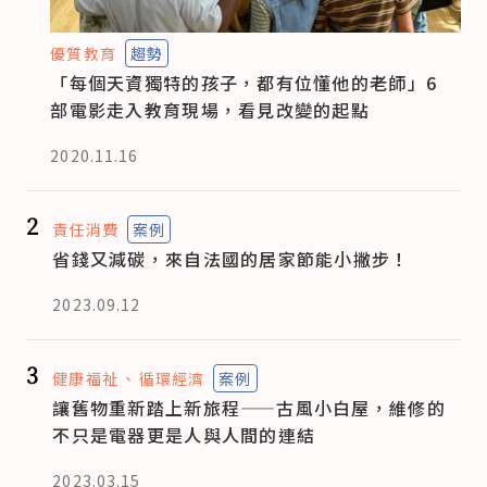
優質教育
趨勢
「每個天資獨特的孩子，都有位懂他的老師」6
部電影走入教育現場，看見改變的起點
2020.11.16
2
責任消費
案例
省錢又減碳，來自法國的居家節能小撇步！
2023.09.12
3
健康福祉
循環經濟
案例
讓舊物重新踏上新旅程——古風小白屋，維修的
不只是電器更是人與人間的連結
2023.03.15