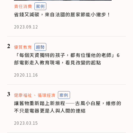
責任消費
案例
省錢又減碳，來自法國的居家節能小撇步！
2023.09.12
2
優質教育
趨勢
「每個天資獨特的孩子，都有位懂他的老師」6
部電影走入教育現場，看見改變的起點
2020.11.16
3
健康福祉
循環經濟
案例
讓舊物重新踏上新旅程——古風小白屋，維修的
不只是電器更是人與人間的連結
2023.03.15