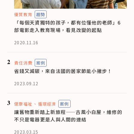
優質教育
趨勢
「每個天資獨特的孩子，都有位懂他的老師」6
部電影走入教育現場，看見改變的起點
2020.11.16
2
責任消費
案例
省錢又減碳，來自法國的居家節能小撇步！
2023.09.12
3
健康福祉
循環經濟
案例
讓舊物重新踏上新旅程——古風小白屋，維修的
不只是電器更是人與人間的連結
2023.03.15