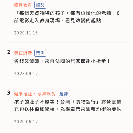
優質教育
趨勢
「每個天資獨特的孩子，都有位懂他的老師」6
部電影走入教育現場，看見改變的起點
2020.11.16
2
責任消費
案例
省錢又減碳，來自法國的居家節能小撇步！
2023.09.12
3
健康福祉
永續飲食
趨勢
孩子的肚子不能等！台灣「食物銀行」將營養補
充包送往偏鄉學校，為學童帶來營養均衡的美味
2020.06.12