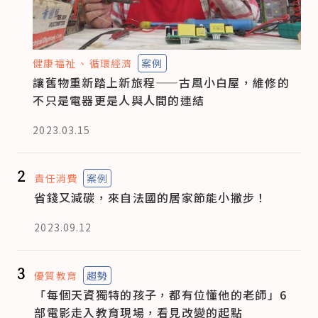
健康福祉
循環經濟
案例
讓舊物重新踏上新旅程——古風小白屋，維修的
不只是電器更是人與人間的連結
2023.03.15
2
責任消費
案例
省錢又減碳，來自法國的居家節能小撇步！
2023.09.12
3
優質教育
趨勢
「每個天資獨特的孩子，都有位懂他的老師」6
部電影走入教育現場，看見改變的起點