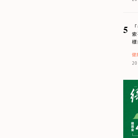
5
「
索
樣
健
20