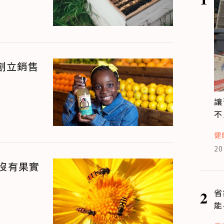
創立銷售
讓
不
健
20
沒有果實
2
省
能