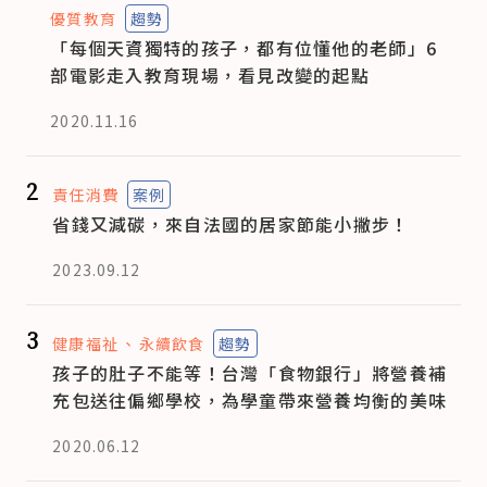
優質教育
趨勢
「每個天資獨特的孩子，都有位懂他的老師」6
部電影走入教育現場，看見改變的起點
2020.11.16
2
責任消費
案例
省錢又減碳，來自法國的居家節能小撇步！
2023.09.12
3
健康福祉
永續飲食
趨勢
孩子的肚子不能等！台灣「食物銀行」將營養補
充包送往偏鄉學校，為學童帶來營養均衡的美味
2020.06.12