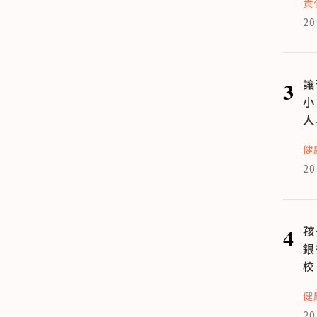
責
20
3
讓
小
人
健
20
4
孩
銀
校
健
20