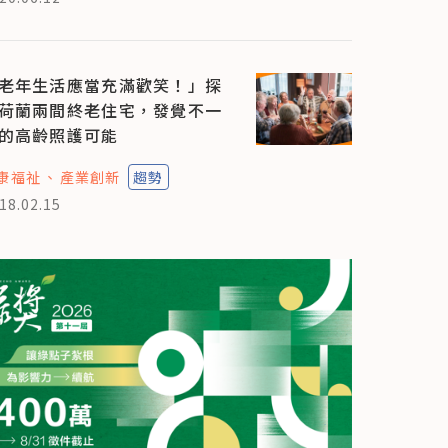
老年生活應當充滿歡笑！」探
荷蘭兩間終老住宅，發覺不一
的高齡照護可能
康福祉
產業創新
趨勢
18.02.15