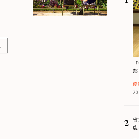
1
「
部
優
20
2
省
能