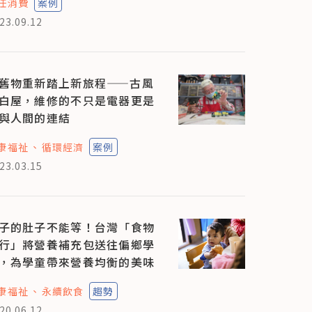
任消費
案例
23.09.12
舊物重新踏上新旅程——古風
白屋，維修的不只是電器更是
與人間的連結
康福祉
循環經濟
案例
23.03.15
子的肚子不能等！台灣「食物
行」將營養補充包送往偏鄉學
，為學童帶來營養均衡的美味
康福祉
永續飲食
趨勢
20.06.12