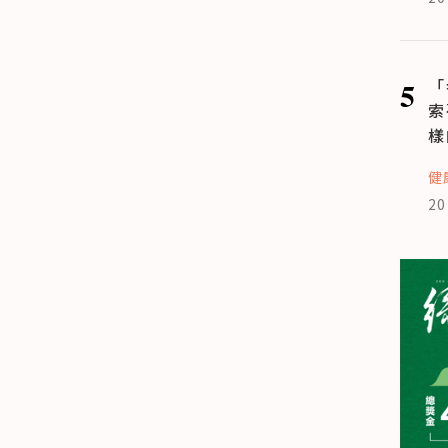
5
「
索
樣
健
20