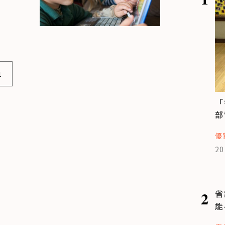
1
「
部
優
20
2
省
能