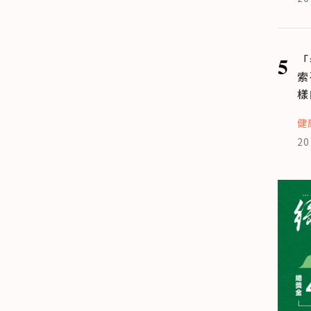
5
「
索
樣
健
20