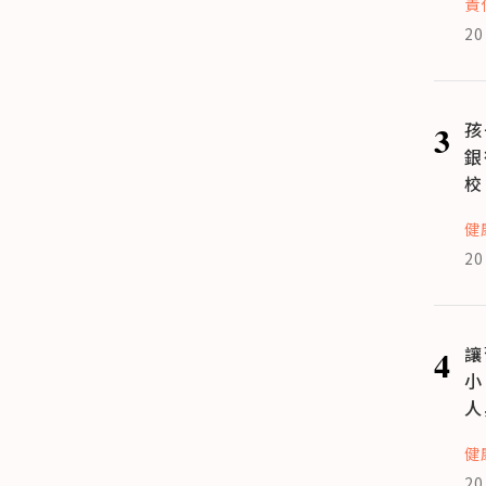
責
20
3
孩
銀
校
健
20
4
讓
小
人
健
20