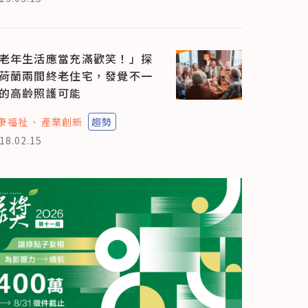
老年生活應當充滿歡笑！」探
荷蘭兩間終老住宅，發覺不一
的高齡照護可能
康福祉
產業創新
趨勢
18.02.15