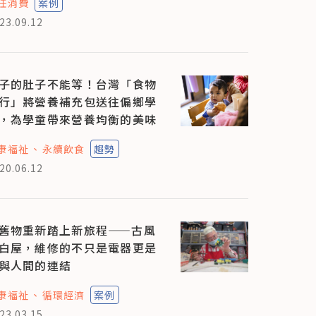
任消費
案例
23.09.12
子的肚子不能等！台灣「食物
行」將營養補充包送往偏鄉學
，為學童帶來營養均衡的美味
康福祉
永續飲食
趨勢
20.06.12
舊物重新踏上新旅程——古風
白屋，維修的不只是電器更是
與人間的連結
康福祉
循環經濟
案例
23.03.15