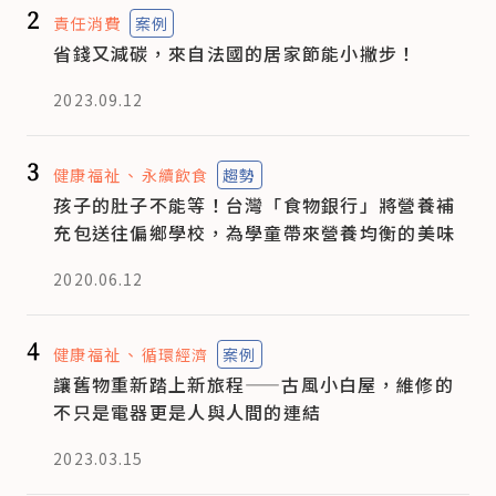
2
責任消費
案例
省錢又減碳，來自法國的居家節能小撇步！
2023.09.12
3
健康福祉
永續飲食
趨勢
孩子的肚子不能等！台灣「食物銀行」將營養補
充包送往偏鄉學校，為學童帶來營養均衡的美味
2020.06.12
4
健康福祉
循環經濟
案例
讓舊物重新踏上新旅程——古風小白屋，維修的
不只是電器更是人與人間的連結
2023.03.15