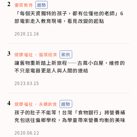
2
優質教育
趨勢
「每個天資獨特的孩子，都有位懂他的老師」6
部電影走入教育現場，看見改變的起點
2020.11.16
3
健康福祉
循環經濟
案例
讓舊物重新踏上新旅程——古風小白屋，維修的
不只是電器更是人與人間的連結
2023.03.15
4
健康福祉
永續飲食
趨勢
孩子的肚子不能等！台灣「食物銀行」將營養補
充包送往偏鄉學校，為學童帶來營養均衡的美味
2020.06.12