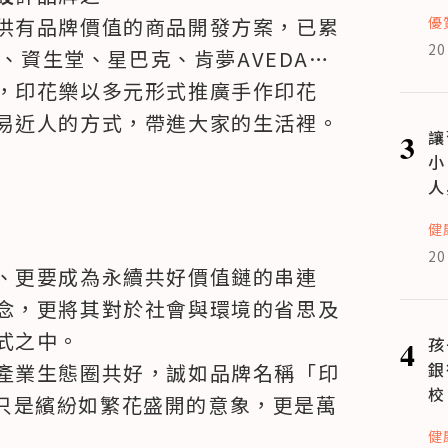
優
提供有品牌價值的商品開發方案，已累
20
勞、資生堂、星巴克、肯夢AVEDA…
，印花樂以多元形式推廣手作印花
易近人的方式，帶進大家的生活裡。
3
讓
小
人
健
20
、更要成為永續共好價值鏈的串連
念，更將其對於社會與環境的省思及
之中。

4
孩
銀
產業生態圈共好，誠如品牌名稱「印
校
只是繽紛如繁花盛開的意象，更是萬
健