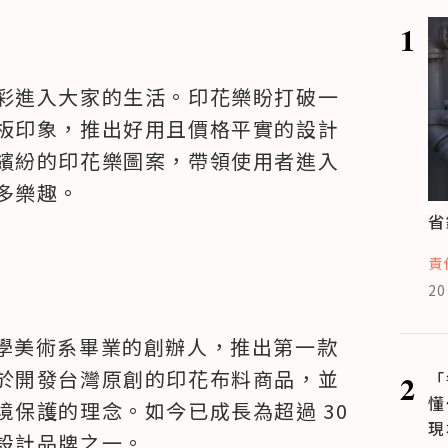
1
彩進入大家的生活。印花樂盼打破一
板印象，推出好用且價格平實的設計
繽紛的印花樂圖案，帶領使用者進入
多樂趣。
省
責
20
位從大學美術系畢業的創辦人，推出第一款
於開發台灣原創的印花布料商品，並
2
「
懂
保護的理念。如今已成長為超過 30 
現
計品牌之一。
