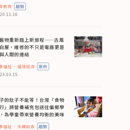
質教育
趨勢
20.11.16
舊物重新踏上新旅程——古風
白屋，維修的不只是電器更是
與人間的連結
康福祉
循環經濟
案例
23.03.15
子的肚子不能等！台灣「食物
行」將營養補充包送往偏鄉學
，為學童帶來營養均衡的美味
康福祉
永續飲食
趨勢