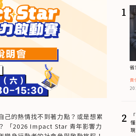
1
省
責
20
2
「
自己的熱情找不到著力點？或是想累
懂
026 Impact Star 青年影響力
現
年變身行動者的社會參與啟動旅程！