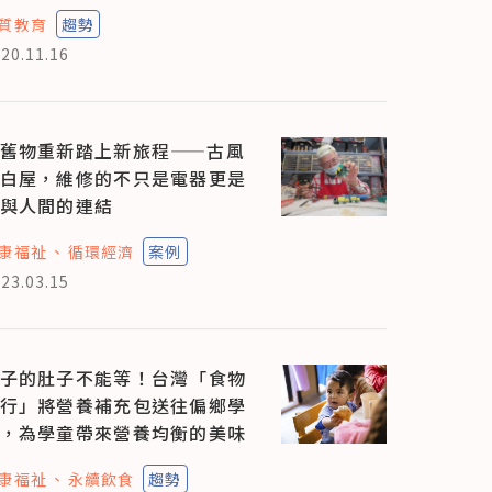
質教育
趨勢
20.11.16
舊物重新踏上新旅程——古風
白屋，維修的不只是電器更是
與人間的連結
康福祉
循環經濟
案例
23.03.15
子的肚子不能等！台灣「食物
行」將營養補充包送往偏鄉學
，為學童帶來營養均衡的美味
康福祉
永續飲食
趨勢