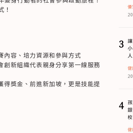
優
式！
20
3
讓
小
賽內容、培力資源和參與方式
人
會創新組織代表親身分享第一線服務
健
20
獲得獎金、前進新加坡，更是技能提
4
孩
銀
校
健