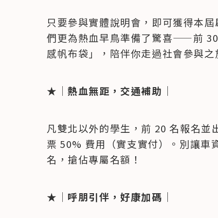
只要參與實體說明會，即可獲得本屆
們更為熱血早鳥準備了驚喜——前 3
感帆布袋」，陪伴你走過社會參與之
★｜
熱血無距，交通補助｜
凡雙北以外的學生，前 20 名報名
票 50% 費用（實支實付）。別讓
名，搶佔專屬名額！
★｜
呼朋引伴，好康加碼｜