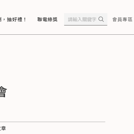
測，抽好禮！
聯電綠獎
會員專區
會
文章