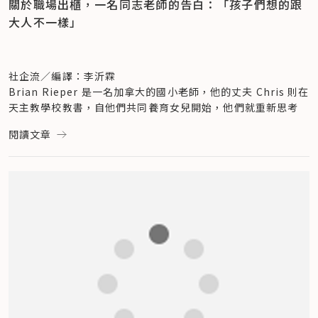
關於職場出櫃，一名同志老師的告白：「孩子們想的跟
>> 
關於職場出櫃，一名同志老師的告白：「孩子們想的跟大人
B（Bisexuals）是雙性戀者，這 3 個是較耳熟能詳的。另外還
權益，使他們免於歧視，比例遠高於 20 年前的個位數字。然
大人不一樣」
不一樣」
有 T（Transgender）跨性別者，意指生理男性但心理認同是
而，在美國大多數州，因身為同性戀或跨性別者而遭解僱仍是合
>> 
以你認同的名字呼喚你——星巴克擁抱性別多元，讓每個人
女性，或是生理女性但心理認同是男性者；Q（Queer、
法的。
自在做自己
Questioning）酷兒、疑性戀者，是還尚未摸透自己的性別／
那麼，在 Tim Cook 出櫃踏出歷史性的一步之後，對於職場到
性向者。
底有何改變？
社企流／編譯：李沂霖
由於人們對自己的性別／性向有多種認同，且為上述未提及的，
為深入了解這個問題，美國《Fast Company》雜誌與紐約市 
Brian Rieper 是一名加拿大的國小老師，他的丈夫 Chris 則在
沒有心理健康，就沒有真正的健康——迎接新年，社企流舉辦讀
因此後面又補上了「＋」的符號。其中較常見的有 
WNYC 公共廣播台合作，歷時兩個月，對近 3 千人進行了調
天主教學校教書，自他們共同養育女兒開始，他們就重新思考
者小聚，以心理健康為主題，邀請大家一起來與我們聊療癒！
I（Intersex）雙性人，同時擁有男女性徵者；以及無性戀者
查，揭示他們在工作中的性別認同，也揭露了多種缺乏公平的工
「出櫃」這件事，「當我們變成雙親（parents）時，出櫃的意
閱讀文章
>> 
即刻報名
（Asexual），不想發生性行為者，和同盟者（Ally），支持同
作場所。對此，他們發現了潛藏其中的根本問題在於「領導力」
義也就變得不太一樣了。」
性戀者的人們。
——在職場中，所謂「可以接受」的範疇，大多是從高層來定
2017 年是 Brian Rieper 教書的第 6 年，是他擔任「父親」的
一直以來，Starbucks 對 LGBTQ+ 的支持
義，並由上而下延伸，逐步對每個層級產生影響。
第一年，也是他第一次完全公開同志身份。
在 LGBTQ＋尚未廣為人知前， Starbucks 即開始為性別多元
在 Tim Cook 的出櫃宣言中提及：「我不認為自己是激進份
在學校，他其實並未向同事隱瞞他的身份，他向同事出櫃、手上
者爭取相關福利，並支持著他們。
子，但我深切的了解到，現在的我不至於過得太辛苦全因前人的
帶著婚戒、學校鑰匙上掛著「family Pride」字樣的彩虹吊
犧牲努力。因此，若讓大家知道蘋果執行長公開承認自己也是同
飾，然而，跟學生出櫃則是另一回事，「今年，是我第一次在見
早在 1988 年，Starbucks 就已提供同居同性伴侶員工完整的
志，能幫助那些面對自我認同感到困難的人、能帶來支持及溫暖
到學生的 5 分鐘內就向他們出櫃。」Brian Rieper 表示，「有
健康福利保險，在各大企業中，算是關注此議題的先驅。
給任何感到孤獨的人、能啟發更多人堅持追求公平，那麼，要用
了女兒之後令我更加不想待在『櫃子』裡，因為我永遠都不願意
近幾年，Starbucks 依然致力於性別相關福利。較特別的是 
我所珍視的隱私來交換也是值得的。」
讓我的孩子因身在兩個父親的家庭而感到一絲的羞愧。」
2013 年 Starbucks 為其跨性別員工將性別重建手術（gender 
reassignment surgery）納入健康福利保險中； 2018 年，
回想第一次欲向學生出櫃的經驗，Brian Rieper 表示，當時，
又將過去總被視為「醫美」的整容手術納入健保，包括臉部女性
工作場所既是一個改變的實驗室，也是未來的預示，在公司中關
他還是實習老師，一直思索著該如何與學生開口談論他的身份，