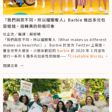
頒布這個指數的公司 LGBTQ Loyalty Holdings 今年初宣布，
該指數上線滿 3 個月，收盤價即達到 2006.96 元。其執行長 
Bobby Blair 表示，此成績超過標準普爾 500 指數（S&P 
500），表現相當亮眼，令他們為之振奮。「我們花了挺多心力
「我們與眾不同，所以耀眼奪人」Barbie 推出多元包
與 LGBTQ 社群合作，挑選出那些受性平精神所驅動的企業，
容娃娃，扭轉美的刻板印象
最終讓我們這項行動走得更遠，透過頒布這項指數，來支持多元
性別群體、與他們站在一起。」Blair 說。
社企流／編譯：蘇郁晴
LGBTQ100 不是唯一一個因性平而生的股市指數，例如：彭博
「我們與眾不同，所以耀眼奪人（What makes us different 
（Bloomberg）過去頒布的「性別平等指數（Gender-
makes us beautiful.）」 Barbie 於官方 Twitter 上寫道。
Equality Index, GEI）」，追蹤上市公司藉由透明治理、政策
獲全世界大朋友、小朋友歡迎的 
Barbie
 於 2020 年 1 月宣布
制定…等方法，支持性平作為的財務表現。但 LGBTQ100 卻是
發行一系列 6 種多元包容性的娃娃——「
Creatable World
」，
全球第一個針對多元性別族群開設的指數，對於大型企業漸朝向
其中包括沒有頭髮的、有白斑症的、坐輪椅的、裝義肢的，和去
閱讀文章
包容性職場（inclusive workplace）邁進，具有指標性的意
年 12 月首推出的性別中立（gender-neutral）娃娃。
義。
Barbie 母公司美國玩具廠牌 
Mattel
 是這系列娃娃的幕後推
企業採納 LGBT 政策，有效促進自身成長
手，他們希望將多元包容性融入生產的娃娃中。為此，Mattel 
性別友善並不只是個潮流或噱頭，證據顯示，企業採納擁抱 
特別組成一支開發團隊研究娃娃的製作過程，成員包括專家、家
LGBTQ 的治理政策，具有改善自身體質、促進公司成長的效
長、醫生和孩子。 
益。
Creatable World 中的性別中立娃娃可讓孩子們自由選擇想成
近年，美國聖湯瑪斯大學
研究
發現，企業擁抱 LGBT 多元價
為的性別，並提供各式假髮、服飾、配件讓孩子們自由搭配，在
值，能夠提高公司價值、員工生產力及營利效率。該研究指出，
玩樂的同時，孩子也能自在地成為自己。