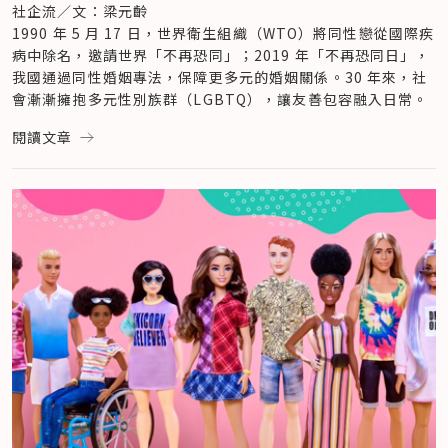
社企流／文：梁元齡
1990 年 5 月 17 日，世界衛生組織（WTO）將同性戀從國際疾
病中除名，邀請世界「不再恐同」；2019 年「不再恐同日」，
我國通過同性婚姻專法，保障更多元的婚姻關係。30 年來，社
會漸漸擁抱多元性別族群（LGBTQ），讓友善包容融入日常。
隨著社會對 LGBTQ 族群的接納度日益提升，包容多元性別的
閱讀文章
價值，也漸漸成為企業社會責任（CSR）的重要指標，甚至成為
友善職場、永續發展的一環。事實上，企業在業務開發、內部治
理中落實性別友善，並不只是實踐社會責任，更是對自身體質的
調整和優化。（同場加映：
蘋果 CEO：「當我們能擁抱他人的
不同，創新才能真正萌芽」友善開放的世界從改變職場開始！
）
LGBTQ100 指數誕生，「多元包容」成企業永續趨勢
2019 年 10 月 30 日，美國 LGBTQ Loyalty Holdings 推出
「LGBTQ100」永續指數。該指數是全球第一個針對多元性別
議題所設計的指標數據，追蹤美國百家企業的 ESG（環境、社
會、治理）狀況，以及組織內部落實多元友善的程度，。其計算
對象包括 100 家關注同性戀、雙性戀、跨性者或酷兒權益的上
市公司，其中較知名的品牌如思科（Cisco）、可口可樂
（Coca-Cola）、蘋果（Apple）、微軟（Microsoft）、亞
馬遜（Amazon）和網飛（Netflix）等。