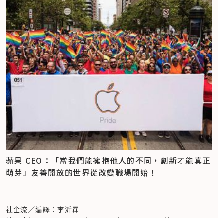
在這個易以貌取人的社會中，我們常需擔憂自己是否符合大眾美
他。直到 Jemma 前往連鎖咖啡店，被店員問及姓名時，他才
雇主該改變了！多元性別者重視企業道德
的標準，又或是擁有怎樣的膚色、髮色或身材會讓我們顯得格格
能自在地擁有自己喜歡的名字、成為自己想成為的人。
從人力資源面來看，擁抱友善多元，也意味著企業能夠找到更多
不入。而多元包容性的娃娃對很多人、尤其是年輕人來說，可以
影片中，當 Jemma 告訴店員他是「James」，而店員也以此
具有潛力和價值的人才，以此發展組織的競爭優勢。
建立自我認可及自信，期望 Creatable World 可以成為扭轉美
稱呼他時， Jemma 才露出滿足的微笑。
美國品牌形象營造公司 
Universum
 每年針對數千名大學生進行
的刻板印象的一大進步。
這不只是 Jemma 的日常，也是全世界的跨性別者都可能會面
調查，探討職場新鮮人最看重的雇主特質。日前，他們發表年度
無論如何，永遠記得，我們都是最美的樣子。
臨的問題。
報告發現，多元性別的學生更偏好進入非營利組織、非政府單位
核稿編輯：李沂霖
這支廣告細膩描繪對跨性別者展現認同的重要性，和跨性別者在
工作。比起一般學生，他們也更看重公司道德標準、有沒有履行
參考資料
自我認同過渡期時的心態轉變。同時，我們也能藉此看出 
社會責任。
Barbie Doubles Down on Diversity With New Gender-
Starbucks 極力為員工和顧客打造一個安全的工作及歇息場
另一個值得注意的發現是，該調查指出，初出社會的多元性別者
Inclusive Dolls
（GritDaily）
所。
比一般人更在乎雇主對「職場多元」的重視，且希望老闆能夠拿
Mattel Launches Gender-Neutral ‘Creatable World’ 
除了這支廣告外，英國 Starbucks 還為「＃
出誠意、打造性別平等的環境。
Doll Line
（GritDaily）
WhatsYourName」活動發布一系列的影片，每支短片中都有
那麼，究竟如何更廣泛地將多元、包容價值納入組織中？在《
如
延伸閱讀

一位跨性別者訴說自己的故事。
何透過改造企業文化落實性別平等？來自企業領導人的 10 項建
>> 
英老牌制服廠商發起接納文化 ，讓校服不分性別
James 的廣告獲得英國網路「Channel 4」的廣告多樣性獎
議
》一文中，作者指出除了從招聘端、組織培訓等處下手改變
>> 
讓你的企業成為「友善自閉」環境，5 個好處創造職場動能
（
Diversity in Advertising
）。
蘋果 CEO：「當我們能擁抱他人的不同，創新才能真正
外，團隊內部所使用的語言、薪酬福利等項目，都是檢核自身的
>> 
蘋果 CEO：「當我們能擁抱他人的不同，創新才能真正萌
（來源：
Starbucks UK Youtube
）
萌芽」友善開放的世界從改變職場開始！
具體標準；同時，這些標準也是與組織成員對話、溝通很好的媒
芽」友善開放的世界從改變職場開始！
這系列的廣告靈感皆來自經歷過渡期的跨性別者於真實生活中對 
介。
Starbucks 的感觸。他們認為 Starbucks 是一個安全的地方，
對外溝通上，職缺招聘的用字遣詞也是一大重點。減少具有刻板
即刻
加入社企流網站贊助會員
，擁有屬於你的永續資訊窗！
在這裡，他們的「新名字」能被欣然接受，也能被視為自己想成
印象的用詞、或者在招募訊息中明示組織內的包容文化，都有利
為的人。
社企流／編譯：李沂霖