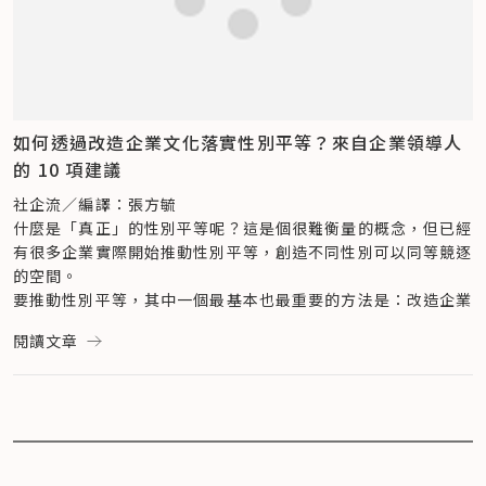
化手術（facial feminization）、隆乳／胸部切除手術等等。
於性別認同的談話，即反映出背後更廣泛的文化，我們不能再將
而帶領他的教師卻告訴他：「我不認為大家都能接受這件事，我
職場視為獨立的領域，而是需反思背後更大的社會現實——我們
建議你不要告訴大家。」讓他感到十分挫折。
在工作中相處的方式，無論作為同事、合作夥伴，甚至是競爭對
即便如此，Brian Rieper 仍選擇揭露真實的自己，而他也認為
「Starbucks 一直以來都支持、力挺跨性別者，我們認為這些
手，表明了我們平時如何待人處事。
此舉將能打造出更開放的教室環境。
醫療手術不單只是醫美而已，還是救贖。」Starbucks 福利部
平等且開放的空間，能夠催生出更好的工作表現，而當職場變得
在一次課堂中，Brian Rieper 向學生分享他為女兒申請出生證
副總經理 Ron Crawford 說。
更友善寬容，也能觸及更多不同天分的人才，讓更多創新的點子
明的經驗，他必須在證明上登記為「母親」的身份，即使加拿大
如何透過改造企業文化落實性別平等？來自企業領導人
為了提供 LGBTQ+ 顧客和員工安全又舒適的環境，近年來，部
能夠生成。要達到這樣的目標，除了法律上的改革，更需深入從
已於 2002 年起承認同性婚姻，還是得被分類為「爸爸」或「媽
的 10 項建議
分 Starbucks 門市也加設性別友善廁所。
文化著手改變，而開放友善的職場其實也具有商業意義，這意味
媽」。
身為 LGBTQ+，生活在職場並不容易。若是大型企業能對他們
著市場將趨向於鼓勵更多友善的工作環境出現。
令 Brian Rieper 深受感動的是，他的學生為此寫信給地方首
社企流／編譯：張方毓
表達支持，就能讓他們感到放鬆，Starbucks 就是一個很好的
核稿編輯：金靖恩
長，要求改善這個情形。「這對我來說是很重要的經驗，他們並
什麼是「真正」的性別平等呢？這是個很難衡量的概念，但已經
例子。
不在乎我是不是同志，而是在乎這件事是否符合公平正義。」
有很多企業實際開始推動性別平等，創造不同性別可以同等競逐
許多人分享這支廣告並留下正面的評論——有些人分享自身的經
此外，去年學生們開始發起學校應落實性別友善廁所的倡議，他
的空間。
驗，也有些人感謝 Starbucks 製作如此正面的影片，這些影片
邀請你成為電力小兵，讓社企流網站發電量更高、續航力更久！

們認為，性別不僅有二元之分，針對不同的性別認同，應打造出
要推動性別平等，其中一個最基本也最重要的方法是：改造企業
為觀看者帶來不少感動的淚水。他們感謝  Starbucks 的逐步成
→
了解更多
合宜舒適的空間，因此他們寫信給校長，並成功地促使校園中每
文化。企業文化是公司中不同層次的行為之所以發生的基礎，比
閱讀文章
長，和自始自終都與 LGBTQ+ 站在同一陣線所付出的努力。
參考資料
層樓設置性別友善廁所的訴求。
起其他方法，改變企業文化可能是改變職場態度最有效的方法。
核稿編輯：李沂霖
同樣在多倫多教書， Brian Rieper 的丈夫 Chris 在職場出櫃
以下整理來自美國商業雜誌《富比士》（Forbes）中所收錄，
的過程則不如 Brian Rieper 那般順利，當 Chris 在表單上的
超過 10 位企業領導者對於如何透過改造企業文化來達到性別平
Our Workplaces Can Be A Laboratory For Change
（ 
伴侶欄填上 Brian Rieper ，並將性別勾選為男時，表格卻被
等的相關建議。
「社企流網站集資計畫」需要你的支持，為社會創造更多可能！

Fast Company）
退了回來，暗示著：「我想你應該需要重新思考如何填寫這份表
1. 創造一個能夠達到性別平等的環境
→
馬上支持
"I don't consider myself an activist, but I realize how 
單。」
企業領導人建議，落實性別平等職場，首先，公司領導層應主動