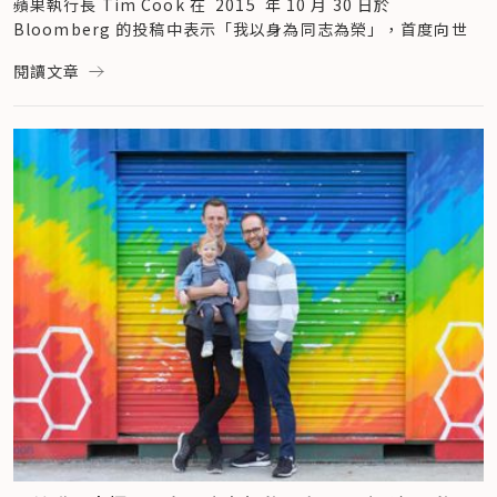
企業找到認同這項精神的好人才，並有效幫助組織建立性別友善
蘋果執行長 Tim Cook 在  2015  年 10 月 30 日於 
的職場文化。
Bloomberg 的投稿中表示「我以身為同志為榮」，首度向世
隨著多元性別的認同度提升，就業環境落實包容性也勢在必行。
Starbucks 將 James 的廣告影片發佈於 Youtube 上，並於下
界出櫃， 打破職場出櫃的巨大藩籬。在《財富》雜誌所評選的
閱讀文章
未來，將有越來越多人不需再「身處櫃中」就踏進職場、更能大
方的資訊欄位附上一段文字，闡述他們多元包容的立場及認可：
全球美 500 大公司中，Tim Cook 是首位公開出櫃的執行長，
膽做自己；企業也已慢慢跟上這一波趨勢，從公司內外著手，朝
「在 Starbucks，我們將你們的名字寫在杯上並大聲唸出來，
他表示，自己是極度重視隱私的人，從不想刻意引人注目，然而
性別平權的環境加快前進。
是歡迎你們的表現。雖然這只是一個微不足道的行動，但象徵我
站在備受矚目的位子上，他認為自己有責任為社會大眾做更多的
核稿編輯：李沂霖
們堅信的事：認可與接納。不管你是誰或是你想成為誰，我們都
事情。「我深信馬丁路德博士所說，『生命中更持續且迫切的問
參考資料
歡迎你來。」
題是，你為別人做了什麼？』」
This index is made up of companies that support 
與支持性別多元機構 Mermaids 的合作
LGBTQ equality
（Yahoo Finance）
除了自己的活動外，英國 Starbucks 還和支持國內跨性別和性
LGBTQ100 ESG Index Closes Above 2,000.00 Three 
別多元年輕人的組織 Mermaids 合作。藉由系列廣告的跨性別
在出櫃宣言中，Tim Cook 寫到：「這些年來，我從未刻意隱
Months Post Launch
（Globe News Wire）
者故事販售美人魚尾巴餅乾，並將部分的收入（至少 10 萬美
瞞我的性傾向，許多蘋果的員工都知道我是同志，而他們並未以
Do LGBT-supportive corporate policies enhance firm 
元）交給 Mermaids。
異樣的眼光看我。我深知當我們能真正擁抱他人的不同時，創意
performance?
（Deloitte）
「這項活動所募得的資金，將持續幫助那些絕望的年輕跨性別者
與創新才能真正萌芽，我知道自己非常幸運能待在如此創新的公
Here's what LGBT Gen Zers want from their future 
與他們的家人。」Mermaids 執行長 Susie Green 說。
司，然而，並非所有人都能這麼幸運。」（Tim Cook 完整出
bosses — and where they want to work
（Business 
櫃宣言請參考：
Bloomberg
）
Insider）
支持性別多元前，必須先知道的 LGBTQ+
How to Improve Gender Diversity in the 
前面不斷談到性別多元、性別多樣性，除了同性戀外，性別和性
許多商界領導者皆對 Tim Cook 的態度表示讚賞，儘管在庫克
Workplace
（Lever）
向還有哪些認同呢？在支持性別多元前，我們應該先知道
宣布後的這 3 年內，並沒有其他大公司的執行長出面表態他們
延伸閱讀

「LGBTQ ＋」是什麼意思。
的性向或性別身份，但如今，在《財富》雜誌所評選的全
>> 
英老牌制服廠商發起接納文化 ，讓校服不分性別
L（Lesbians）是女同性戀者、G（Gay）是男同性戀者、
球 500 大公司中，有超過 90％ 的公司明令保護 LGBTQ 員工