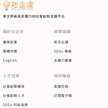
參考資料
much I've benefited from the sacrifice of 
「孩子的思考並不如成人一般，是他們給了我勇氣，讓我能安心
倡議性別平等，並招募性別多元的員工；進一步則應將性別平等
others"
（Bloomberg）
在職場上出櫃。」Brian Rieper 表示，他非常希望孩子們在成
融入企業的組織文化與系統中。此外，也應設立績效指標，持續
延伸閱讀

長過程中，能擁有更大的同理心去面對不同的人事物，就如在他
追蹤性別平等的改善過程。
華文界最具影響力的
Starbucks Launches #WhatsYourName in New U.K. Ad; 
社會創新主題平台
>>
 這群「織毛衣的男人」用編織挑戰父權社會，盼織出更包容
帶領的 5 年級學生當中有一名是跨性別者，而同學們並未對此
2. 變成公司「必做」的事，從高層領導開始改變
Bringing Patrons Into a ‘Day In the Life’ of LGBTQ+
的世界
感到奇怪或驚訝。他期盼在未來，無論孩子在什麼年紀，都可以
性別平等應該要是公司「必要」（imperative）、首要的目
（GritDaily）
>> 
這款桌遊讓爸爸和女兒聊天不再尷尬，因為多了一個新話題
繼續保有這樣的包容心，如此才是他與 Chris 盼望給予女兒的
標。最好的辦法是，讓性別平等成為一種潛移默化的氛圍，進一
關於社企流
精選倡議
Starbucks Pride: A long legacy of LGBTQ 
——女權
世界。
步成為眾人內化的行動。而要做到潛移默化，得從最顯眼的地方
inclusion
（STARBUCKS’ STORIES AND NEWS）
>> 
姊妹們一起創業吧！女性專屬共同工作空間，讓「女力」與
核稿編輯：金靖恩
做起——也就是公司的大家長、領導者。應該提拔跟男性一樣多
團隊故事
新手必讀
Every Name’s a Story 
創業家同在
的女性到領導階層。統計來說，由許多女性擔任主管階層，但是
#whatsyourname
（STARBUCKS’ STORIES AND 
到公司更高階層，女性人數就銳減，要避免這種事發生，不應詢
專欄作者
SDGs 專題
NEWS）
集資限定！Sunny X 唐鳳「Taiwan Can Help！新冠肺炎疫
邀請你成為電力小兵，讓社企流網站發電量更高、續航力更久！

問女性員工她們要如何兼顧工作和家庭，只需要問她們願不願接
延伸閱讀

情下的社會創新動能」直播
→
了解更多
下這個職務就好。
English
永續力專書
>> 
英老牌制服廠商發起接納文化 ，讓校服不分性別
在新冠肺炎疫情衝擊下，社會創新動能如何協助減緩疫情？唐鳳
>> 
關於職場出櫃，一名同志老師的告白：「孩子們想的跟大人
大神現身，與你線上面對面聊聊推動「口罩 3.0」政策背後的社
A Gay Teacher’s Epiphany: “Kids Don’t Think The 
3. 雇用認同性別平等的員工
不一樣」
會創新思維、社企創業家面對疫情的機會與挑戰，以及未來工作
Way Adults Do”
如果想要讓企業文化徹底擁抱性別平等，就應該雇用認同這個理
人才培育
保持聯絡
>>
「親愛的爸媽，我是同志」熱線搭起親子溝通橋樑，欲突破
模式轉型的契機。此場直播僅開放社企流網站集資計畫贊助者參
延伸閱讀

念的人。比較困難的是，市面上沒有可以用來評估這點的第三方
最難溝通的家庭戰場
與，快別錯過與天才大臣交流的機會！
>> 
打破非男即女的性別僵局，德國新法承認「第三性」
工具，因此這就端看人資和主管的面試功力，透過對話過程去找
社會創業團隊
客服信箱
>>>
手刀加入集資計畫
>> 
同性婚姻究竟該不該合法？從大法官釋憲案看各方說法
到適合的員工。
社會創新人才
訂閱電子報
集資限定！Sunny X 唐鳳「Taiwan Can Help！新冠肺炎疫
>> 
這群「織毛衣的男人」用編織挑戰父權社會，盼織出更包容
4. 建立「包容文化」的期待標準
情下的社會創新動能」直播
的世界
包容是促進員工投入、組織成長及成功的關鍵。對此，應設立
SDGs 科系指南
在新冠肺炎疫情衝擊下，社會創新動能如何協助減緩疫情？唐鳳
「何謂包容行為」的明確期待標準：怎樣算包容行為？該績效指