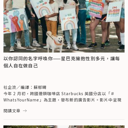
不論該企業有沒有投入研發活動，比起沒有採用 LGBT 友善政
策的組織，有採用的組織在生產力或營利方面，表現都更好。
談及 Creatable World 的娃娃， Mattel 副總經理 Kim 
在沒有研發活動的組織中，有採納 LGBT 友善政策的組織，平
Culmone 表示，「玩具是對於文化的反射。當世界各國持續讚
均員工產值高出 2.7%、平均利潤率高出 25%；而有投入研發
揚多元包容性，我們就認為是時候開始製作一些相關、不需要被
活動的組織，平均員工產值則多了 3.4%、平均利潤多 
貼標籤的娃娃。根據調查，我們了解現在的孩子不希望他們的娃
12.5%，公司價值更高出 21.1%。
娃受到性別規範。因此，這些多元包容的娃娃能讓孩子們自在地
另外，該研究也進一步發現，在美國沒有制定反歧視法（禁止性
表達自己，這也是娃娃能產生強烈共鳴的原因。我們期望 
別歧視）的州區，公司採納 LGBT 友善政策，會對其生產效率
Creatable World 能讓更多人認同玩這些娃娃對小孩是有益處
帶來顯著的影響。換句話說，在性別歧視更嚴重、或者尚是普遍
的。」
以你認同的名字呼喚你——星巴克擁抱性別多元，讓每
現象的地區，落實友善治理，明顯對企業的幫助更大。
對於宣導多元包容性的理念，調整娃娃的外型可能略顯微不足
個人自在做自己
LGBTQ Loyalty Holdings 執行長 Bobby Blair 則
指出
，根
道，但年輕人可以藉由這系列的娃娃塑造自我價值觀與看待世界
據他們的研究，「雇主在職場中越是提倡性別平等，或者越是能
的方式，並培養自信心——每個孩子都應喜愛自己、對自己感到
尊重不同的性別認同和性取向，最終在公司的品牌經營、企業文
驕傲，正是 Mattel 想為孩子建立的觀念。
化上，都會做得更好；同時，市場表現也比對手亮眼。」
前模特兒、電視名人 Breanne Rice 分享自己身為一個白斑症
社企流／編譯：蘇郁晴
上述現象與市場轉變、大眾的價值觀念都密不可分。勤業眾信的
者的成長經歷，她說，「培養自信、喜愛自己耗費了我很長一段
今年 2 月初，跨國連鎖咖啡店 Starbucks 英國分店以「＃
研究
發現，不管是多元性別族群、還是異性戀消費者，都更可能
時間。現在，我為身為一個白斑症者感到相當開心，並認為自己
WhatsYourName」為主題，發布新的廣告影片。影片中呈現
支持採納 LGBT 友善政策友善的企業。而在勤業眾信 2017 年
的非主流美是一種榮幸。每個人都應當覺得美好與自信，也都應
跨性別青年在自我認同過渡期可能碰到的困難與掙扎。
閱讀文章
的調查中發現，相較異性戀伴侶，整體而言，同性伴侶的可支配
該以開闊的心去擁抱他人。我很開心 Barbie 能幫助大家扭轉對
這支廣告聚焦於一位名為 「Jemma」的青年。
收入更高、且更具品牌忠誠度，擁抱友善多元因而成為具有市場
美的刻板印象，而我也認為這將會有助於那些對自己沒有自信的
Jemma 的日常生活中，大家都把他當成一個女生。從郵差、醫
戰略意義的做法。
孩子，他們能從中感到被支持與被愛。」
生至他的親生父親，都不斷以他不喜歡的原名 Jemma 稱呼