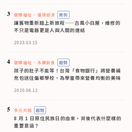
3
健康福祉
循環經濟
案例
讓舊物重新踏上新旅程——古風小白屋，維修的
不只是電器更是人與人間的連結
2023.03.15
4
健康福祉
永續飲食
趨勢
孩子的肚子不能等！台灣「食物銀行」將營養補
充包送往偏鄉學校，為學童帶來營養均衡的美味
2020.06.12
5
多元共融
趨勢
8 月 1 日原住民族日的由來，背後代表什麼樣的
重要意涵？