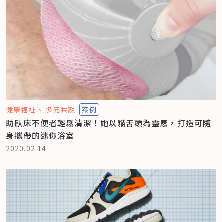
健康福祉
多元共融
案例
助臥床不便者輕鬆清潔！她以貓舌頭為靈感，打造可隨
身攜帶的迷你浴室
2020.02.14