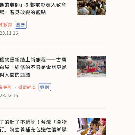
他的老師」6 部電影走入教育
場，看見改變的起點
質教育
趨勢
20.11.16
舊物重新踏上新旅程——古風
白屋，維修的不只是電器更是
與人間的連結
康福祉
循環經濟
案例
23.03.15
子的肚子不能等！台灣「食物
行」將營養補充包送往偏鄉學