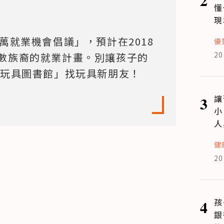
懂
現
萬就業機會倡議」，預計在2018
優
20
數族裔的就業計畫。別讓孩子的
「玩具圖書館」找玩具新朋友！
3
讓
小
人
健
20
4
孩
銀