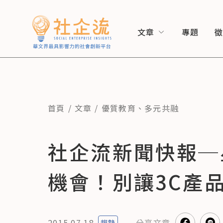
文章
專題
首頁
文章
優質教育
、
多元共融
社企流新聞快報─
機會！別讓3C產
2015.07.18
分享
文章
趨勢