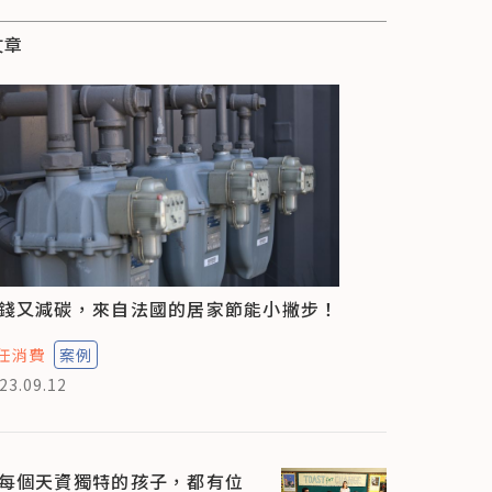
文章
錢又減碳，來自法國的居家節能小撇步！
任消費
案例
23.09.12
每個天資獨特的孩子，都有位