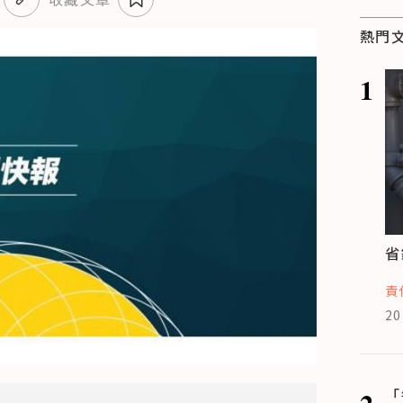
熱門
1
省
責
20
2
「