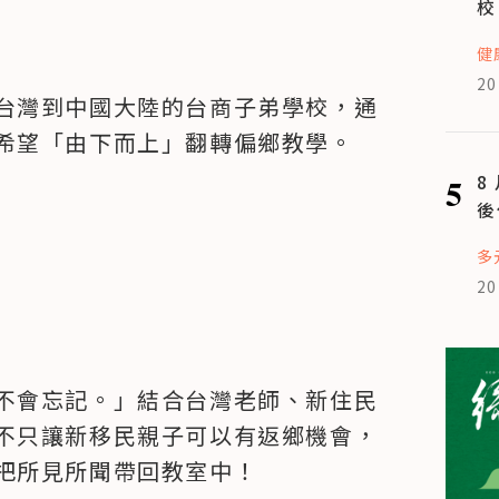
校
健
20
台灣到中國大陸的台商子弟學校，通
希望「由下而上」翻轉偏鄉教學。
5
8
後
多
20
不會忘記。」結合台灣老師、新住民
不只讓新移民親子可以有返鄉機會，
把所見所聞帶回教室中！