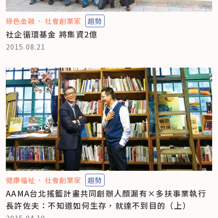
綠色金融
社會創業家
趨勢
社企循環基金 將集資2億
2015.08.21
健康福祉
社會創業家
趨勢
AAMA台北搖籃計畫共同創辦人顏漏有×多扶事業執行
長許佐夫：不知道如何生存，就達不到目的（上）