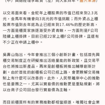
（中）與總經理李啟賢（左）向大家拜年。
圖片來源
）
以交易面來看，金蛇年上櫃股票的市值已經來到2.3兆
元，金馬年有機會向3兆元的市值挑戰；而外資占上櫃
股票市值到去年底為止已經來到17.46%的歷史新高，
一方面是櫃買家族逐漸受外資青睞，一方面則是F公司
陸續上櫃掛牌，目前已經22家上櫃F公司掛牌，且還有
不少正在申請上櫃中。
吳壽山指出，今年會推出三個小創新計畫，包括首先興
櫃交易制度正在研擬推出活絡量能的新政策，且交易平
台也將推出新產品，再來是創櫃板將推出輔導創新計
劃。由於首批的創櫃板公司已經上路，會更瞭解交易機
制上有什麼可以改善的，此外，人民幣離岸中心的推動
也是要務之一，尤其以寶島債的推動更是重點規劃，將
以台商子公司回台發行寶島債為主軸。
而目前櫃買所有的業務推動都相當順遂，唯獨社會企業