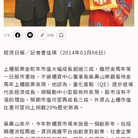
分享
收藏
經濟日報／記者曹佳琪（2014年02月06日） 
上櫃股票金蛇年市值大幅成長超過三成，雖然金馬年第
一日股市重挫，不過櫃買中心董事長吳壽山樂觀看待金
馬年上櫃股票表現，他認為，量化寬鬆（QE）逐步退場
代表經濟成長，將驅動中小型股有所表現，股市沒有不
漲的理由，預期市值可望再成長三成，外資占上櫃市值
比重可望向上挑戰20%歷史新高。
吳壽山表示，今年對櫃買市場來說是一個創新年，包括
興櫃流程再造、資訊揭露平台由創意到創業、社會企業