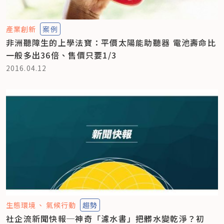
產業創新
案例
非洲聽障生的上學法寶：平價太陽能助聽器 電池壽命比
一般多出36倍、售價只要1/3
2016.04.12
生態環境
氣候行動
趨勢
社企流新聞快報─神奇「濾水書」把髒水變乾淨？初