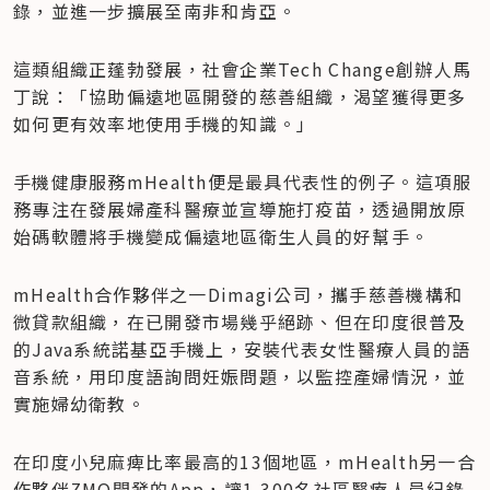
錄，並進一步擴展至南非和肯亞。
這類組織正蓬勃發展，社會企業Tech Change創辦人馬
丁說：「協助偏遠地區開發的慈善組織，渴望獲得更多
如何更有效率地使用手機的知識。」
手機健康服務mHealth便是最具代表性的例子。這項服
務專注在發展婦產科醫療並宣導施打疫苗，透過開放原
始碼軟體將手機變成偏遠地區衛生人員的好幫手。
mHealth合作夥伴之一Dimagi公司，攜手慈善機構和
微貸款組織，在已開發市場幾乎絕跡、但在印度很普及
的Java系統諾基亞手機上，安裝代表女性醫療人員的語
音系統，用印度語詢問妊娠問題，以監控產婦情況，並
實施婦幼衛教。
在印度小兒麻痺比率最高的13個地區，mHealth另一合
作夥伴ZMQ開發的App，讓1,300名社區醫療人員紀錄