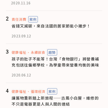
2020.11.16
2
責任消費
案例
省錢又減碳，來自法國的居家節能小撇步！
2023.09.12
3
健康福祉
永續飲食
趨勢
孩子的肚子不能等！台灣「食物銀行」將營養補
充包送往偏鄉學校，為學童帶來營養均衡的美味
2020.06.12
4
健康福祉
循環經濟
案例
讓舊物重新踏上新旅程——古風小白屋，維修的
不只是電器更是人與人間的連結