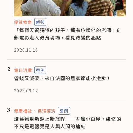
優質教育
趨勢
「每個天資獨特的孩子，都有位懂他的老師」6
部電影走入教育現場，看見改變的起點
2020.11.16
2
責任消費
案例
省錢又減碳，來自法國的居家節能小撇步！
2023.09.12
3
健康福祉
循環經濟
案例
讓舊物重新踏上新旅程——古風小白屋，維修的
不只是電器更是人與人間的連結