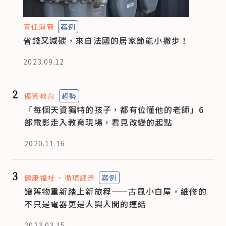
責任消費
案例
省錢又減碳，來自法國的居家節能小撇步！
2023.09.12
2
優質教育
趨勢
「每個天資獨特的孩子，都有位懂他的老師」6
部電影走入教育現場，看見改變的起點
2020.11.16
3
健康福祉
循環經濟
案例
讓舊物重新踏上新旅程——古風小白屋，維修的
不只是電器更是人與人間的連結
2023.03.15