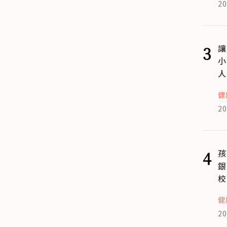
20
3
讓
小
人
健
20
4
孩
銀
校
健
20