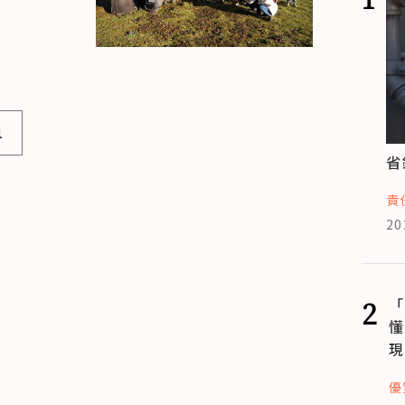
1
省
責
20
2
「
懂
現
優