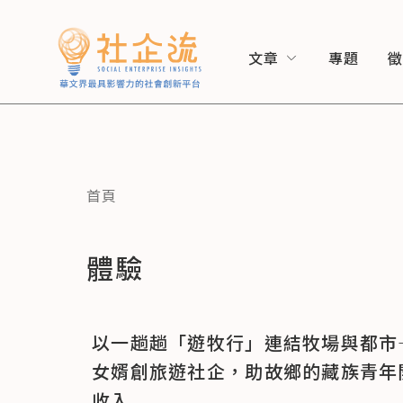
文章
專題
首頁
體驗
以一趟趟「遊牧行」連結牧場與都市
女婿創旅遊社企，助故鄉的藏族青年
收入