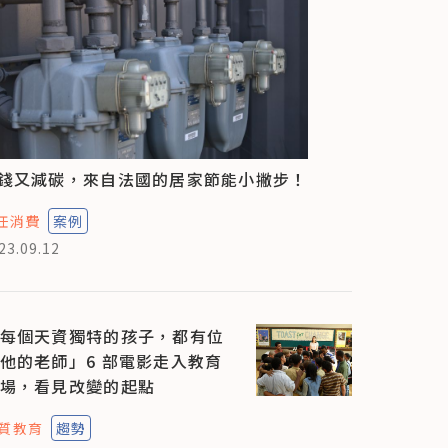
錢又減碳，來自法國的居家節能小撇步！
任消費
案例
23.09.12
每個天資獨特的孩子，都有位
他的老師」6 部電影走入教育
場，看見改變的起點
質教育
趨勢