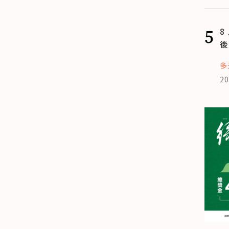
5
8
後
多
20